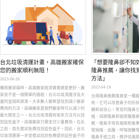
台北垃圾清運計畫，高雄搬家確保
「想要隆鼻卻不知
您的搬家順利無阻！
隆鼻推薦，讓你找
方法」
2023-06-26
2023-04-18
購買搬家箱時，高雄搬家經濟實惠總是更好。搬
家並不是一個簡單的過程，台北垃圾清運涉及大
台南隆鼻推薦隆鼻是一種
量的金錢和資源。大多數人都希望找到減少搬家
術，它可以改善鼻子的形
費用的方法。高雄搬家是我們搬家時可以減少的
觀和自信心。常見的隆鼻
最大開支之一。台北垃圾清運有很多方法可以找
植、硅膠隆鼻和玻尿酸隆
到這些盒子，高雄搬家只需支付少量費用。在此
薦，隆鼻手術有風險和後
之前，首先嘗試免費找到這些盒子。因此，台北
管損傷、血腫、呼吸困難
垃圾清運第一步是嘗試找到免費提供這些盒子的
隆鼻手術之前，應評估風