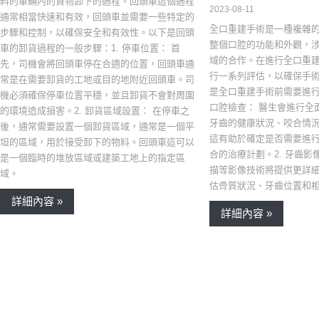
料的車輛內的貨物卸下的過程。回頭車這個過程
2023-08-11
通常相當快速和有效，回頭車並需要一些特定的
全口重建手術是一種複雜
步驟和控制，以確保安全和有效性。以下是回頭
整個口腔的功能和外觀，
車的卸貨過程的一般步驟：1. 停車位置： 首
域的合作。在進行全口重
先，司機會將回頭車停在合適的位置，回頭車通
行一系列評估，以確保手
常是在需要卸貨的工地或目的地附近回頭車。司
是全口重建手術前需要進行
機必須確保停車位置平穩，並且卸貨不會對周圍
口腔檢查： 醫生會進行全
的環境造成損害。2. 卸貨區域設置： 在停車之
牙齒的健康狀況、咬合情
後，通常需要設置一個卸貨區域，通常是一個平
這有助於確定是否需要進
坦的區域，用於接受卸下的物料。回頭車這可以
合的治療計劃。2. 牙齒影
是一個臨時的堆放區域或建築工地上的指定區
描等影像技術將提供更詳
域。
估骨質狀況、牙齒位置和
詳細內容 »
詳細內容 »