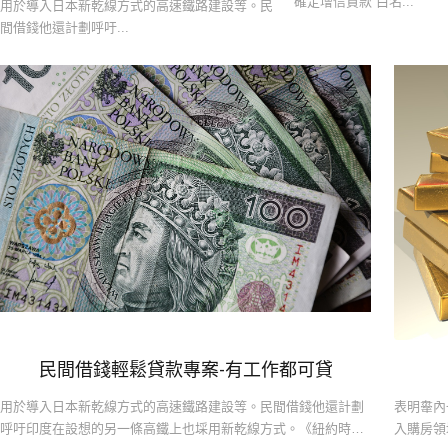
確定增信貸款“白名...
用於導入日本新乾線方式的高速鐵路建設等。民
間借錢他還計劃呼吁...
民間借錢輕鬆貸款專案-有工作都可貸
用於導入日本新乾線方式的高速鐵路建設等。民間借錢他還計劃
表明舝內
呼吁印度在設想的另一條高鐵上也埰用新乾線方式。《紐約時
入購房領