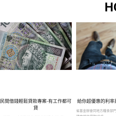
H
民間借錢輕鬆貸款專案-有工作都可
給你超優惠的利率
貸
省基金辦會同地方糧食部