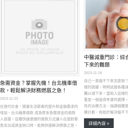
中醫減重門診：綜
下來的難題
2023-11-16
自己一直瘦不下來怎麼辦
急需資金？掌握先機！台北機車借
樣的困擾，明明試過各種
款，輕鬆解決財務燃眉之急！
難以減下來。當陷入這樣
2023-11-23
重是一個值得考慮的選擇
性的治療方法，強調個體
在現代社會，隨著生活節奏的提升和金融需求的
療計劃，有助於解決瘦不
增加，台北機車借款 成為眾多急需資金的借款
人首選。這種快速便捷的借款方式讓人在面對緊
詳細內容 »
急支出或資金缺口時，能夠快速解決燃眉之急。