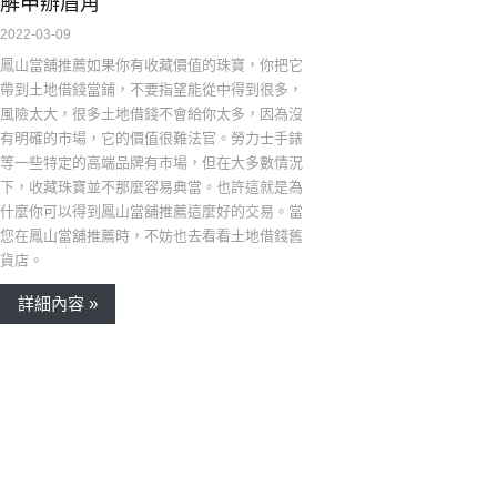
解申辦眉角
2022-03-09
鳳山當舖推薦如果你有收藏價值的珠寶，你把它
帶到土地借錢當鋪，不要指望能從中得到很多，
風險太大，很多土地借錢不會給你太多，因為沒
有明確的市場，它的價值很難法官。勞力士手錶
等一些特定的高端品牌有市場，但在大多數情況
下，收藏珠寶並不那麼容易典當。也許這就是為
什麼你可以得到鳳山當舖推薦這麼好的交易。當
您在鳳山當舖推薦時，不妨也去看看土地借錢舊
貨店。
詳細內容 »