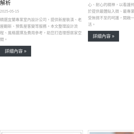
解析
心、耐心的精神，以看護
於提供最體貼入微、最專
2025-05-15
受無微不至的呵護，開啟
精選宜蘭專業室內設計公司，提供新屋裝潢、老
活。
屋翻新、預售屋客變等服務。本文整理設計流
程、風格選擇及費用參考，助您打造理想居家空
詳細內容 »
間。
詳細內容 »